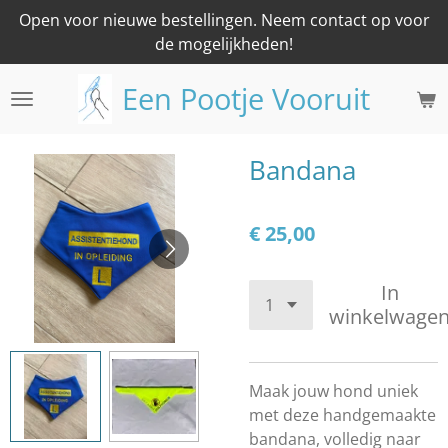
Open voor nieuwe bestellingen. Neem contact op voor
Ga
de mogelijkheden!
direct
naar
Een Pootje Vooruit
de
hoofdinhoud
Bandana
€ 25,00
In
winkelwage
Maak jouw hond uniek
met deze handgemaakte
bandana, volledig naar